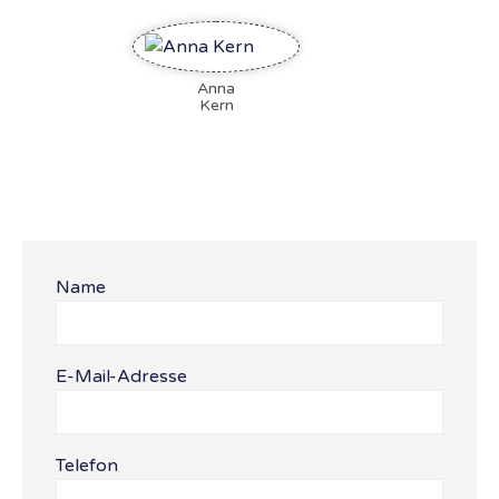
Anna
Kern
Name
E-Mail-Adresse
Bitte lasse dieses Feld leer.
Telefon